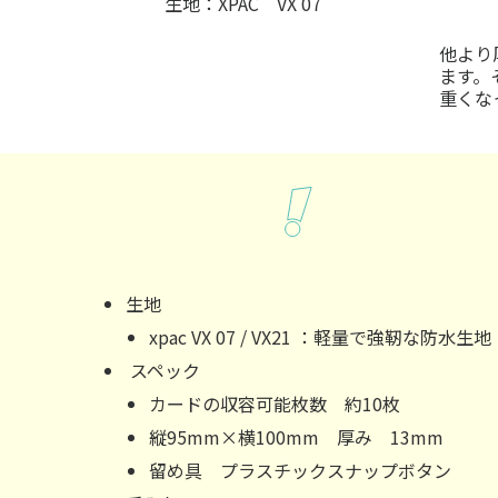
生地：XPAC VX 07
他より
ます。
重くな
生地
xpac VX 07 /
VX21
：軽量で強靭な防水生地
スペック
カードの収容可能枚数 約10枚
縦95mm×横100mm 厚み 13mm
留め具 プラスチックスナップボタン