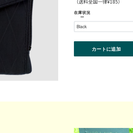
（送料全国一律¥185）
在庫状況
C
o
l
o
r
カートに追加