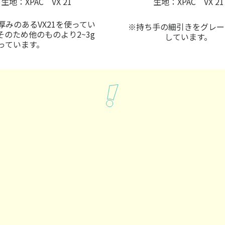
生地：XPAC VX 21
生地：XPAC VX 21
厚みのあるVX21を使ってい
※持ち手の細引きをグレー
そのため他のものより2~3g
しています。
っています。