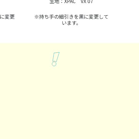
生地：XPAC VX 07
に変更
※持ち手の細引きを黒に変更して
います。