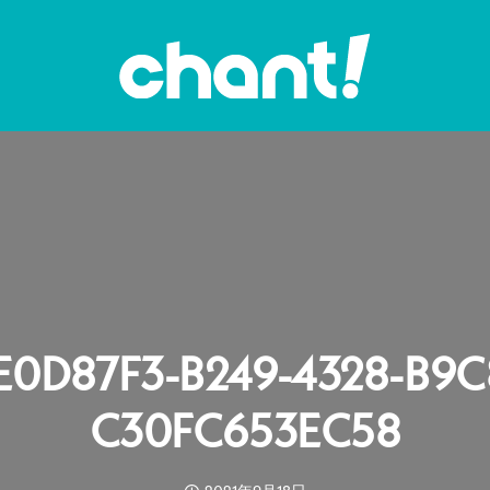
E0D87F3-B249-4328-B9C
C30FC653EC58