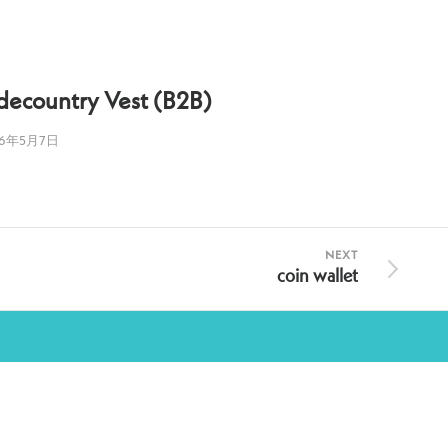
decountry Vest (B2B)
Sidecou
26年5月7日
2026年3月14
NEXT
coin wallet
OVERSEAS SHIPPING