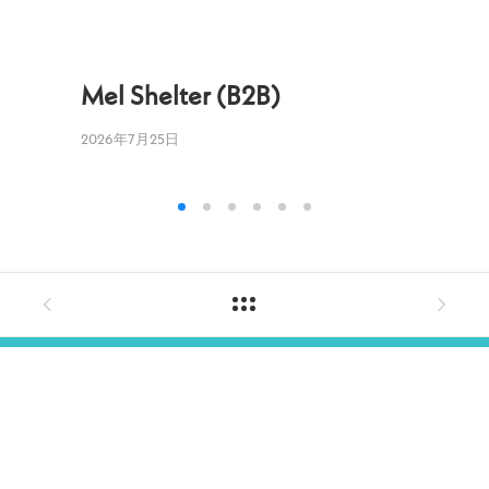
Mel Shelter (B2B)
Mel 
2026年7月25日
2026年7月
在庫状況
お支払い方法、送料、納期
特定商取引法に基づく表記
PRIVACY POLICY
OVERSEAS SHIPPING