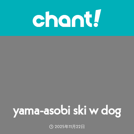
yama-asobi ski w dog
2025年11月22日