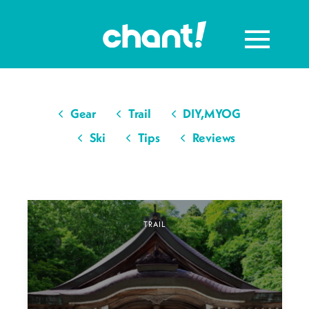
Gear
Trail
DIY,MYOG
Ski
Tips
Reviews
TRAIL