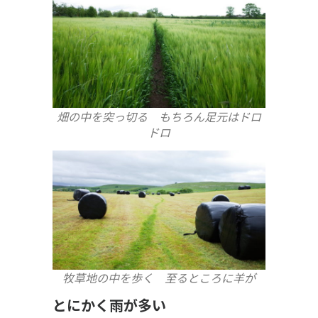
畑の中を突っ切る もちろん足元はドロ
ドロ
牧草地の中を歩く 至るところに羊が
とにかく雨が多い